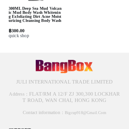
300ML Deep Sea Mud Volcan
ic Mud Body Wash Whitenin
g Exfoliating Dirt Acne Moist
urizing Cleansing Body Wash
฿300.00
quick shop
JULI INTERNATIONAL TRADE LIMITED
FLAT/RM A 12/F ZJ 300,300 LOCKHAR
Address：
T ROAD, WAN CHAI, HONG KONG
Contact information：
Bigcup918@gmail.com